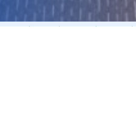
cáo thường niên
Cổ phiếu FDC
Công bố thông tin
Điều lệ - Quy chế
2021
2020
2019
2018
2017
2016
am dự ĐHĐCĐ bất thường năm 2023