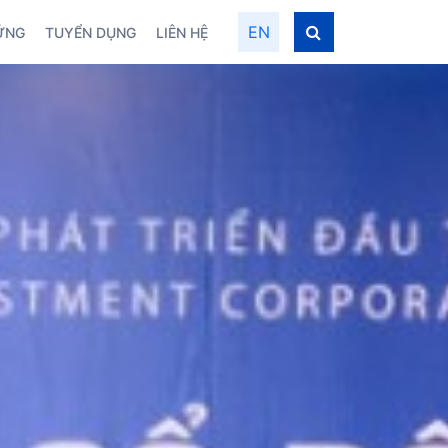
EN
VỮNG
TUYỂN DỤNG
LIÊN HỆ