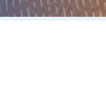
Giải trình KQKD
Nghị quyết ĐHCĐ
07/11/2023