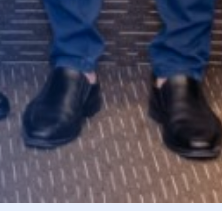
Giải trình KQKD
Nghị quyết ĐHCĐ