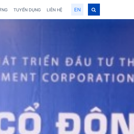
EN
VỮNG
TUYỂN DỤNG
LIÊN HỆ