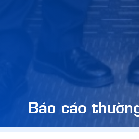
Báo cáo thường
TẤT CẢ
Báo cáo quản trị
Báo cáo tài chính
Báo 