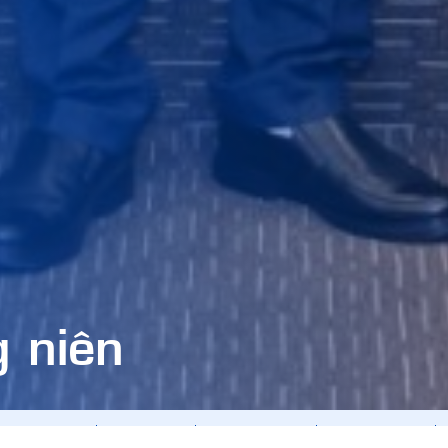
 niên
cáo thường niên
Cổ phiếu FDC
Công bố thông tin
Điều lệ - Quy chế