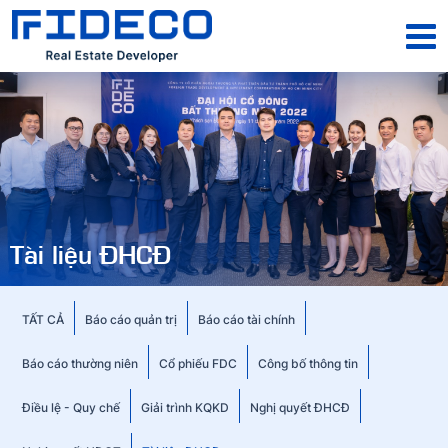
Tài liệu ĐHCĐ
TẤT CẢ
Báo cáo quản trị
Báo cáo tài chính
Báo cáo thường niên
Cổ phiếu FDC
Công bố thông tin
Điều lệ - Quy chế
Giải trình KQKD
Nghị quyết ĐHCĐ