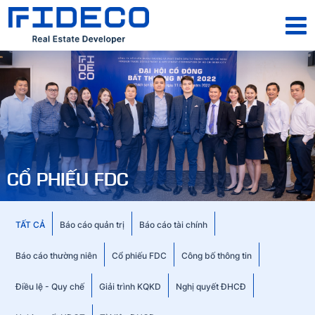
CỔ PHIẾU FDC
TẤT CẢ
Báo cáo quản trị
Báo cáo tài chính
Báo cáo thường niên
Cổ phiếu FDC
Công bố thông tin
Điều lệ - Quy chế
Giải trình KQKD
Nghị quyết ĐHCĐ