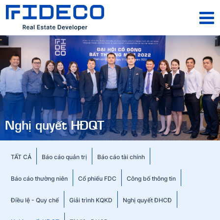
Nghị quyết HĐQT
TẤT CẢ
Báo cáo quản trị
Báo cáo tài chính
Báo cáo thường niên
Cổ phiếu FDC
Công bố thông tin
Điều lệ - Quy chế
Giải trình KQKD
Nghị quyết ĐHCĐ