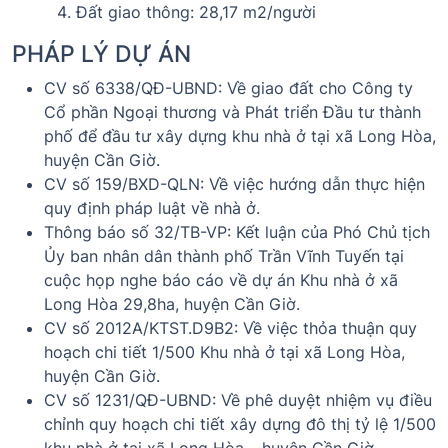
Đất giao thông: 28,17 m2/người
PHÁP LÝ DỰ ÁN
CV số 6338/QĐ-UBND: Về giao đất cho Công ty
Cổ phần Ngoại thương và Phát triển Đầu tư thành
phố để đầu tư xây dựng khu nhà ở tại xã Long Hòa,
huyện Cần Giờ.
CV số 159/BXD-QLN: Về việc hướng dẫn thực hiện
quy định pháp luật về nhà ở.
Thông báo số 32/TB-VP: Kết luận của Phó Chủ tịch
Ủy ban nhân dân thành phố Trần Vĩnh Tuyến tại
cuộc họp nghe báo cáo về dự án Khu nhà ở xã
Long Hòa 29,8ha, huyện Cần Giờ.
CV số 2012A/KTST.D9B2: Về việc thỏa thuận quy
hoạch chi tiết 1/500 Khu nhà ở tại xã Long Hòa,
huyện Cần Giờ.
CV số 1231/QĐ-UBND: Về phê duyệt nhiệm vụ điều
chỉnh quy hoạch chi tiết xây dựng đô thị tỷ lệ 1/500
khu nhà ở tại xã Long Hòa – huyện Cần Giờ.