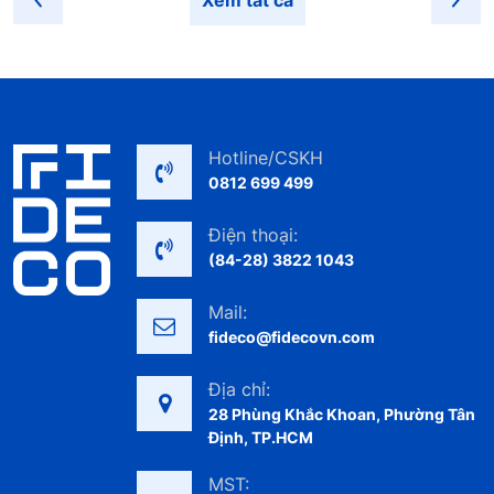
Xem tất cả
Hotline/CSKH
0812 699 499
Điện thoại:
(84-28) 3822 1043
Mail:
fideco@fidecovn.com
Địa chỉ:
28 Phùng Khắc Khoan, Phường Tân
Định, TP.HCM
MST: