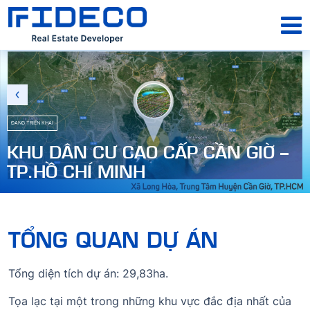
ĐANG TRIỂN KHAI
KHU DÂN CƯ CAO CẤP CẦN GIỜ –
TP.HỒ CHÍ MINH
TỔNG QUAN DỰ ÁN
Tổng diện tích dự án: 29,83ha.
Tọa lạc tại một trong những khu vực đắc địa nhất của