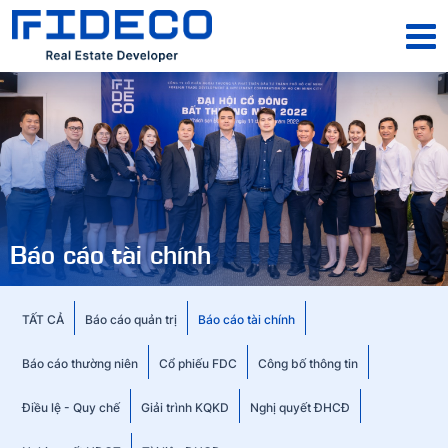
Báo cáo tài chính
TẤT CẢ
Báo cáo quản trị
Báo cáo tài chính
Báo cáo thường niên
Cổ phiếu FDC
Công bố thông tin
Điều lệ - Quy chế
Giải trình KQKD
Nghị quyết ĐHCĐ